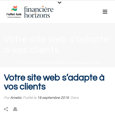
Votre site web s’adapte
à vos clients
ACCUEIL
»
FAQS
»
VOTRE SITE WEB S’ADAPTE À VOS CLIENTS
Votre site web s’adapte à
vos clients
Par
Amelia
Publié le
19 septembre 2019
Dans